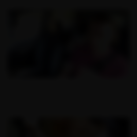
Stříkající anální nymfomanka
16.03.2019