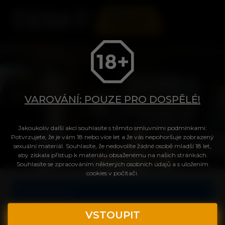
VAROVÁNÍ: POUZE PRO DOSPĚLÉ!
Jakoukoliv další akcí souhlasíte s těmito smluvními podmínkami:
Tvůj přístup do videa
Potvrzujete, že je vám 18 nebo více let a že vás nepohoršuje zobrazený
sexuální materiál. Souhlasíte, že nedovolíte žádné osobě mladší 18 let,
aby získala přístup k materiálu obsaženému na našich stránkách.
Souhlasíte se zpracováním některých osobních údajů a s uložením
Login
cookies v počítači.
Celé video
Heslo
VSTOUPIT