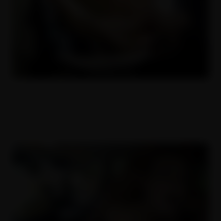
Školačka stříká 3x az sebou
26.10.2018