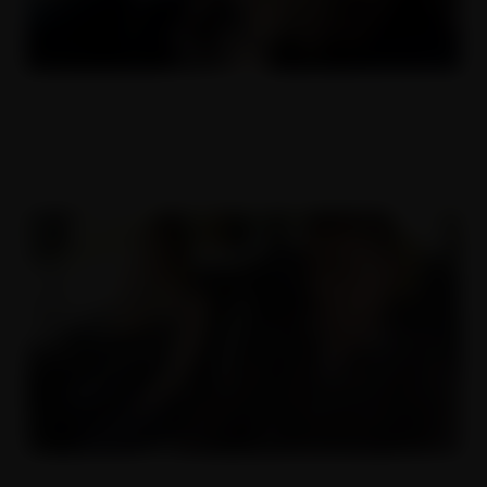
MILFka stříká poprvý v životě
24.04.2019