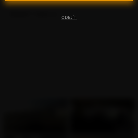
PŘIHLÁSIT
ČESKÝ TAXI 21
ODEJÍT
Haló, taxi! Rovnou cestou do Squirtovací ulice, prosím.
Unavená kráska nemá ani páru, kde se octila. Taxík
napěchovaný skrytými kamerami a za volantem stříkací
mág. Zabiják, co by vysquirtoval i Saharu, kdyby měla
kundu. Pár geniálních tahů a velitel vozu vítězoslavně
prolomil opevnění její sladké kundy. Když nasadil prsty na
její G-bod, tak se holka celá rozvibrovala. Něco takového
ještě nikdy nezažila! Stříkala jako fontána na centrálním
náměstí. Několikrát za sebou! Taxikář jí k tomu ještě
pořádně naládoval svým čurákem. Pekelná jízda. Tohle je
plně mobilní squirtovací stanice. Světový unikát.